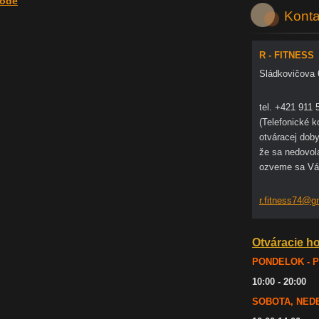
rode
Konta
R - FITNESS
Sládkovičova 
tel. +421 911 
(Telefonické 
otváracej doby
že sa nedovol
ozveme sa Vá
r.fitnes
s74@g
Otváracie h
PONDELOK - 
10:00 - 20:00
SOBOTA, NED