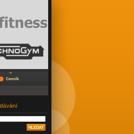
Cenník
dávání