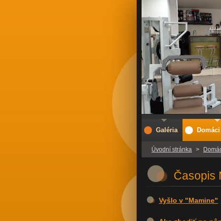
Galéria
Domáci 
Úvodní stránka
>
Domáci
Časopis
Vyšlo v "Mamine"