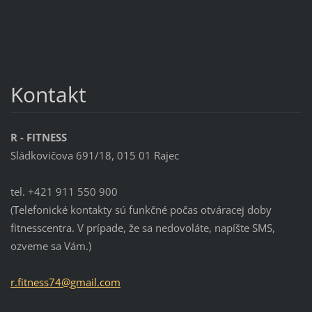
Kontakt
R - FITNESS
Sládkovičova 691/18, 015 01 Rajec
tel. +421 911 550 900
(Telefonické kontakty sú funkčné počas otváracej doby
fitnesscentra. V prípade, že sa nedovoláte, napíšte SMS,
ozveme sa Vám.)
r.fitnes
s74@gmai
l.com